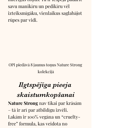
savu manikīru un pedikīru vēl 
izteiksmīgāku, vienlaikus saglabājot 
rūpes par vidi.
OPI piedāvā 8 jaunus toņus Nature Strong 
kolekcijā
Ilgtspējīga pieeja 
skaistumkopšanai
Nature Strong
 nav tikai par krāsām 
– tā ir arī par atbildīgu izvēli. 
Lakām ir 100% vegāna un “cruelty-
free” formula, kas veidota no 