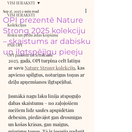
VISI IERAKSTI
Sep 17, 2025
2 min read
VISI IERAKSTI
OPI prezentē Nature
Kolekcijas
Strong 2025 kolekciju
Roku un pēdu ādas kopšana
– skaistums ar dabisku
PAR OPI
un ilgtspējīgu pieeju
OPI padomi un ieteikumi
2025. gadā, OPI turpina celt latiņu 
ar savu 
Nature Strong kolekciju
, kas 
apvieno spilgtus, noturīgus toņus ar 
dziļu apņemšanos ilgtspējībai. 
Jaunākā nagu laku līnija atspoguļo 
dabas skaistumu – no zaļojošiem 
mežiem līdz saules apspīdētām 
debesīm, piedāvājot gan drosmīgas 
un košas krāsas, gan maigus, 
mierīgus toņus. Tā ir iespēja padarīt 