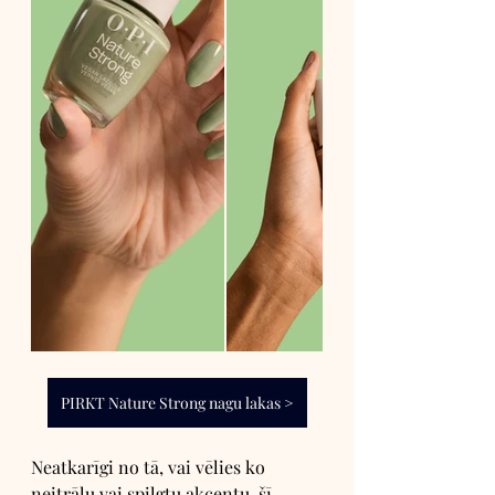
PIRKT Nature Strong nagu lakas >
Neatkarīgi no tā, vai vēlies ko 
neitrālu vai spilgtu akcentu, šī 