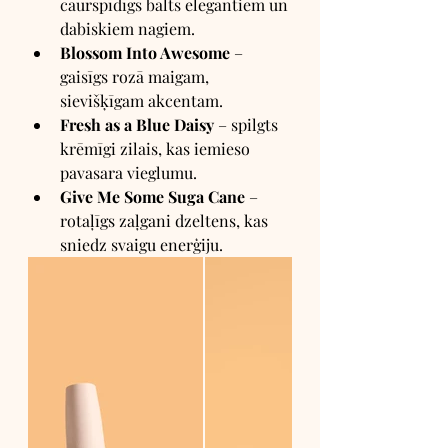
caurspīdīgs balts elegantiem un 
dabiskiem nagiem.
Blossom Into Awesome
 – 
gaisīgs rozā maigam, 
sievišķīgam akcentam.
Fresh as a Blue Daisy
 – spilgts 
krēmīgi zilais, kas iemieso 
pavasara vieglumu.
Give Me Some Suga Cane
 – 
rotaļīgs zaļgani dzeltens, kas 
sniedz svaigu enerģiju.