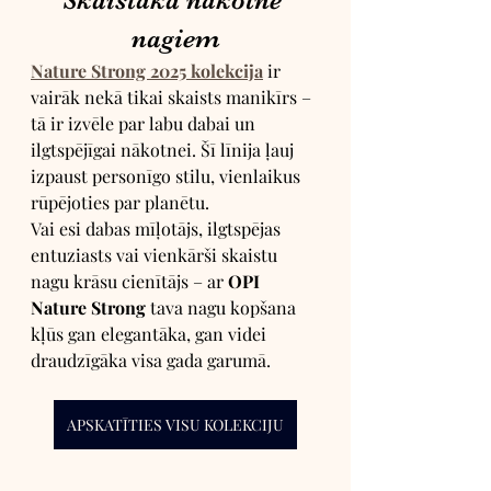
nagiem
Nature Strong 2025 kolekcija
 ir 
vairāk nekā tikai skaists manikīrs – 
tā ir izvēle par labu dabai un 
ilgtspējīgai nākotnei. Šī līnija ļauj 
izpaust personīgo stilu, vienlaikus 
rūpējoties par planētu.
Vai esi dabas mīļotājs, ilgtspējas 
entuziasts vai vienkārši skaistu 
nagu krāsu cienītājs – ar 
OPI 
Nature Strong
 tava nagu kopšana 
kļūs gan elegantāka, gan videi 
draudzīgāka visa gada garumā.
APSKATĪTIES VISU KOLEKCIJU