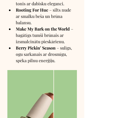
tonis ar dabisku eleganci.
Rooting For Hue
 – silts nude 
ar smalku beša un brūna 
balansu.
Make My Bark on the World
 – 
bagātīgs tumši brūnais ar 
izsmalcinātu pieskārienu.
Berry Pickin’ Season
 – sulīgs, 
ogu sarkanais ar drosmīgu, 
spēka pilnu enerģiju.