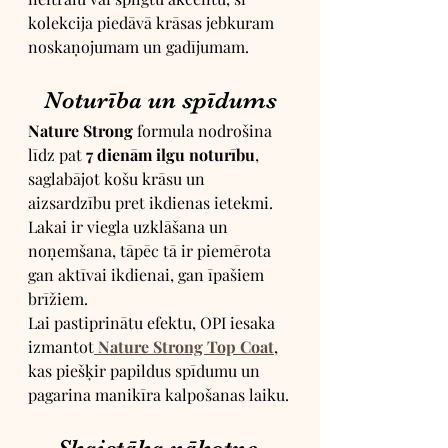
kolekcija piedāvā krāsas jebkuram 
noskaņojumam un gadījumam.
Noturība un spīdums
Nature Strong
 formula nodrošina 
līdz pat 
7 dienām ilgu noturību
, 
saglabājot košu krāsu un 
aizsardzību pret ikdienas ietekmi. 
Lakai ir viegla uzklāšana un 
noņemšana, tāpēc tā ir piemērota 
gan aktīvai ikdienai, gan īpašiem 
brīžiem.
Lai pastiprinātu efektu, OPI iesaka 
izmantot
Nature Strong Top Coat
, 
kas piešķir papildus spīdumu un 
pagarina manikīra kalpošanas laiku.
Skaistāka nākotne 