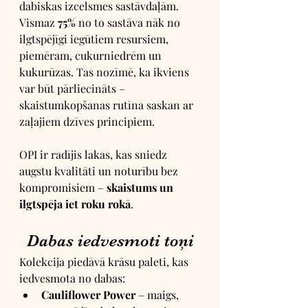
dabiskas izcelsmes sastāvdaļām. 
Vismaz 
75%
 no to sastāva nāk no 
ilgtspējīgi iegūtiem resursiem, 
piemēram, cukurniedrēm un 
kukurūzas. Tas nozīmē, ka ikviens 
var būt pārliecināts – 
skaistumkopšanas rutīna saskan ar 
zaļajiem dzīves principiem.
OPI ir radījis lakas, kas sniedz 
augstu kvalitāti un noturību bez 
kompromisiem – 
skaistums un 
ilgtspēja iet roku rokā
.
Dabas iedvesmoti toņi
Kolekcija piedāvā krāsu paleti, kas 
iedvesmota no dabas:
Cauliflower Power
 – maigs, 