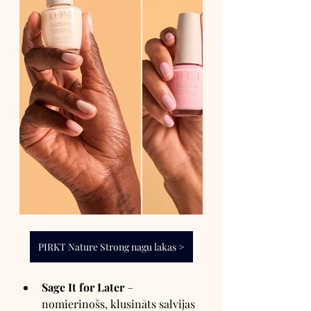
PIRKT Nature Strong nagu lakas >
Sage It for Later
 – 
nomierinošs, klusināts salvijas 