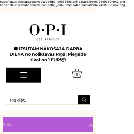
https://static.wixstatic.com/media/9d6fb9_d568855cf14f4e2fac649c06774e9389~mv2.png
https://static.wixstatic.com/media/9d6fb9_d568855cf14f4e2fac649c06774e9389~mv2.png
🚚 IZSŪTAM NĀKOŠAJĀ DARBA
DIENĀ no noliktavas Rīgā! Piegāde
tikai no 1 EUR!📦
Post