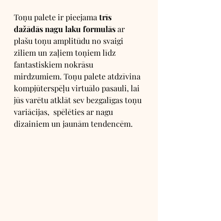
Toņu palete ir pieejama 
trīs 
dažādās nagu laku formulās 
ar 
plašu toņu amplitūdu no svaigi 
ziliem un zaļiem toņiem līdz 
fantastiskiem nokrāsu 
mirdzumiem. Toņu palete atdzīvina 
kompjūterspēļu virtuālo pasauli, lai 
jūs varētu atklāt sev bezgalīgas toņu 
variācijas,  spēlēties ar nagu 
dizainiem un jaunām tendencēm. 