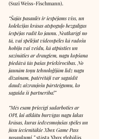
(Suzi Weiss-Fischmann). 
“Šajās pasaulēs ir iespējams viss, un 
kolekcijas krāsas atspoguļo bezgalīgas 
iespējas radīt ko jaunu. Neatkarīgi no 
tā, vai spēlējat videospēles kā radošu 
hobiju vai veidu, kā atpūsties un 
sazināties ar draugiem, nagu kopšana 
piedāvā tās pašas priekšrocības. No 
jaunām toņu tehnoloģijām līdz nagu 
dizainam, patērētāji var sagaidīt 
daudz aizraujošu pārsteigumu, ko 
sagaida šī partnerība!”
“Mēs esam priecīgi sadarboties ar 
OPI, lai atklātu burvīgas nagu lakas 
krāsas, kuras iedvesmojušas spēles un 
jūsu iecienītākie Xbox Game Pass 
nosaukumi,”
 stāsta Xbox globālās 