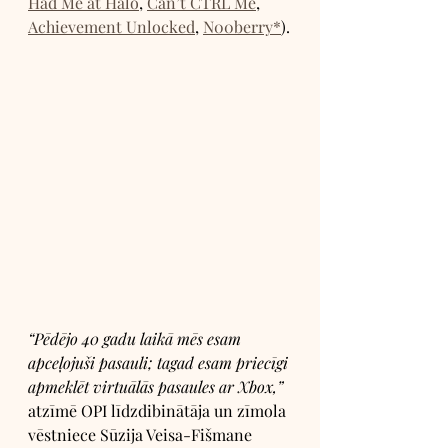
Had Me at Halo
, 
Can’t CTRL Me
, 
Achievement Unlocked
, 
N00berry*
).
“Pēdējo 40 gadu laikā mēs esam 
apceļojuši pasauli; tagad esam priecīgi 
apmeklēt virtuālās pasaules ar Xbox,” 
atzīmē OPI līdzdibinātāja un zīmola 
vēstniece Sūzija Veisa-Fišmane 