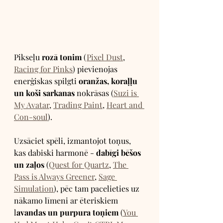
Pikseļu 
rozā tonim
 (
Pixel Dust
, 
Racing for Pinks
) pievienojas 
enerģiskas spilgti 
oranžas, koraļļu 
un koši sarkanas
 nokrāsas (
Suzi is 
My Avatar
, 
Trading Paint
, 
Heart and 
Con-soul
).
Uzsāciet spēli, izmantojot toņus, 
kas dabiski harmonē - 
dabīgi bēšos 
un zaļos 
(
Quest for Quartz
, 
The 
Pass is Always Greener
, 
Sage 
Simulation
), pēc tam pacelieties uz 
nākamo līmeni ar ēteriskiem 
l
avandas un purpura toņiem
 (
You 