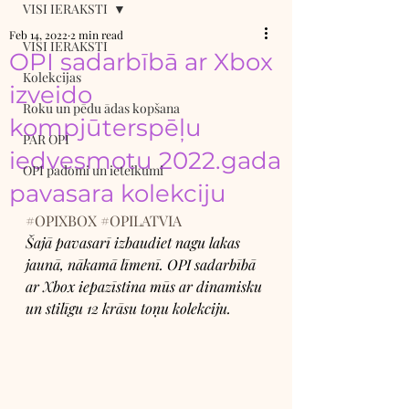
VISI IERAKSTI
Feb 14, 2022
2 min read
VISI IERAKSTI
OPI sadarbībā ar Xbox
Kolekcijas
izveido
Roku un pēdu ādas kopšana
kompjūterspēļu
PAR OPI
iedvesmotu 2022.gada
OPI padomi un ieteikumi
pavasara kolekciju
#OPIXBOX
#OPILATVIA
Šajā pavasarī izbaudiet nagu lakas 
jaunā, nākamā līmenī. OPI sadarbībā 
ar Xbox iepazīstina mūs ar dinamisku 
un stilīgu 12 krāsu toņu kolekciju. 