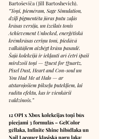
Bartoševiča (Jill Bartoshevich). 
“Toņi, piemēram, Sage Simulation, 
dziļi pigmentēta jūras putu zaļās 
krāsas versija, un izcilais tonis 
Achievement Unlocked, enerģētiskā 
krēmkrāsas ceriņu tonī, piedāvā 
valkātājiem aizbēgt krāsu pasaulē. 
Šajā kolekcijā ir iekļauti arī četri īpaši 
mirdzoši toņi — Quest for Quartz, 
Pixel Dust, Heart and Con-soul un 
You Had Me at Halo — ar 
atstarojošiem pikseļu putekļiem, lai 
radītu efektu, kas ir vienkārši 
valdzinošs.”
12 OPI x Xbox kolekcijas toņi būs 
pieejami 3 formulās – GelColor 
gēllaka, Infinite Shine hibīdlaka un 
Nail Lacquer klasiskā nagu laka: