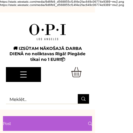
https://static.wixstatic.com/media/9d6fb9_d568855cf14f4e2fac649c06774e9389~mv2.png
https://static.wixstatic.com/media/9d6fb9_d568855cf14f4e2fac649c06774e9389~mv2.png
🚚 IZSŪTAM NĀKOŠAJĀ DARBA
DIENĀ no noliktavas Rīgā! Piegāde
tikai no 1 EUR!📦
Post