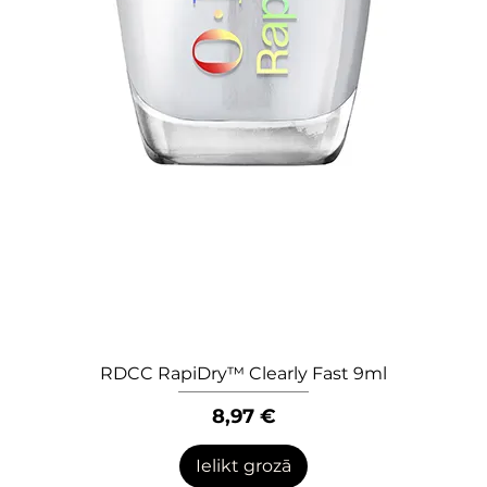
RDCC RapiDry™ Clearly Fast 9ml
Quick View
Price
8,97 €
Ielikt grozā