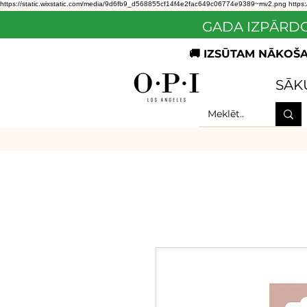
https://static.wixstatic.com/media/9d6fb9_d568855cf14f4e2fac649c06774e9389~mv2.png
https
GADA IZPĀRDO
🚚 IZSŪTAM NĀKOŠAJ
SĀK