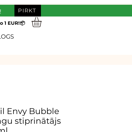
PIRKT
!
o 1 EUR!📦
LOGS
il Envy Bubble
u stiprinātājs
5ml