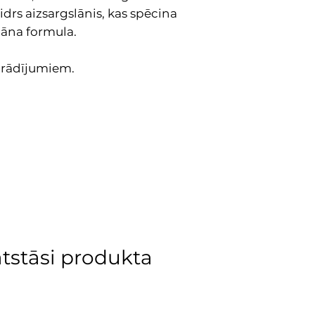
idrs aizsargslānis, kas spēcina
gāna formula.
orādījumiem.
atstāsi produkta