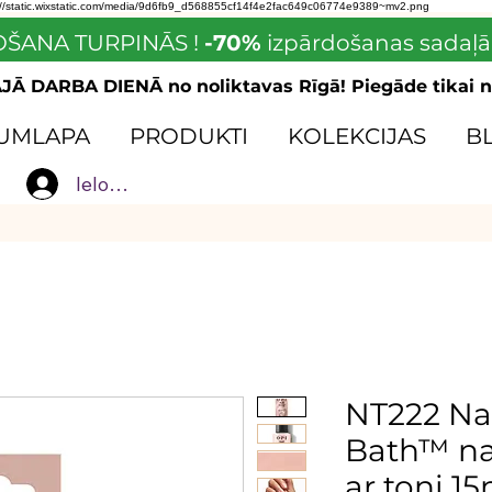
://static.wixstatic.com/media/9d6fb9_d568855cf14f4e2fac649c06774e9389~mv2.png
ŠANA TURPINĀS !
-70%
izpārdošanas sadaļā
Ā DARBA DIENĀ no noliktavas Rīgā! Piegāde tikai n
UMLAPA
PRODUKTI
KOLEKCIJAS
B
Ielogoties
NT222 Na
Bath™ nag
ar toni 1