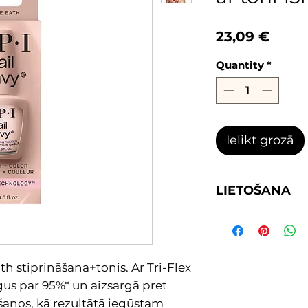
Price
23,09 €
Quantity
*
Ielikt grozā
LIETOŠANA
Uzklājiet 2 kārtas,
kārtai. 7.dienā no
2 jaunas kārtas.
h stiprināšana+tonis. Ar Tri-Flex
us par 95%* un aizsargā pret
šanos, kā rezultātā iegūstam