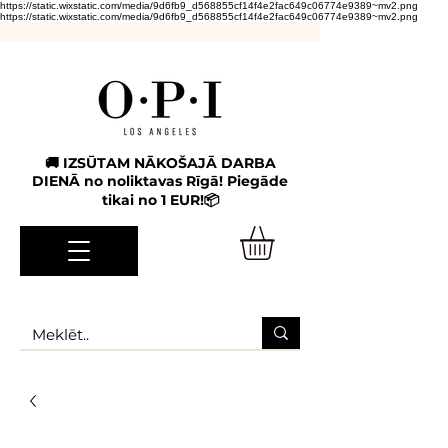
https://static.wixstatic.com/media/9d6fb9_d568855cf14f4e2fac649c06774e9389~mv2.png
https://static.wixstatic.com/media/9d6fb9_d568855cf14f4e2fac649c06774e9389~mv2.png
🚚 IZSŪTAM NĀKOŠAJĀ DARBA
DIENĀ no noliktavas Rīgā! Piegāde
tikai no 1 EUR!📦