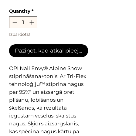
Quantity
*
Izpārdots!
Paziņot, kad atkal pieejams
OPI Nail Envy® Alpine Snow
stiprināšana+tonis. Ar Tri-Flex
tehnoloģiju™ stiprina nagus
par 95%* un aizsargā pret
plīšanu, lobīšanos un
šķelšanos, kā rezultātā
iegūstam veselus, skaistus
nagus. Šķidrs aizsargslānis,
kas spēcina nagus kārtu pa