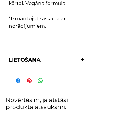
kārtai. Vegāna formula.
*Izmantojot saskaņā ar
norādījumiem.
LIETOŠANA
Uzklājiet 2 kārtas, tad 6 dienas vēl
pa vienai kārtai. 7.dienā noņemiet
laku un atkal uzklājiet 2 jaunas
kārtas.
Novērtēsim, ja atstāsi
produkta atsauksmi: