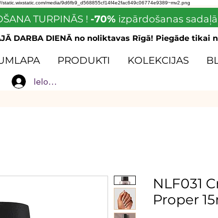
://static.wixstatic.com/media/9d6fb9_d568855cf14f4e2fac649c06774e9389~mv2.png
ŠANA TURPINĀS !
-70%
izpārdošanas sadaļā
Ā DARBA DIENĀ no noliktavas Rīgā! Piegāde tikai n
UMLAPA
PRODUKTI
KOLEKCIJAS
B
Ielogoties
NLF031 C
Proper 1