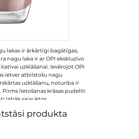
 lakas ir ārkārtīgi bagātīgas,
ra nagu laka ir ar OPI ekskluzīvo
tatīvai uzklāšanai. Ievērojot OPI
s ietver atbilstošu nagu
skārtas uzklāšanu, noturība ir
 Pirms lietošanas krāsas pudelīti
ti labāk sajauktos.
 VAI FORMALDEHYDE
atstāsi produkta