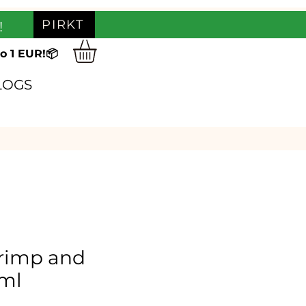
PIRKT
!
o 1 EUR!📦
LOGS
rimp and
5ml