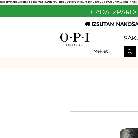
https://static.wixstatic.com/media/9d6fb9_d568855cf14f4e2fac649c06774e9389~mv2.png
https
GADA IZPĀRDO
🚚 IZSŪTAM NĀKOŠAJ
SĀK