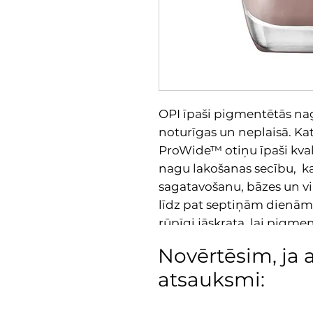
OPI īpaši pigmentētās nagu
noturīgas un neplaisā. Kat
ProWide™ otiņu īpaši kvali
nagu lakošanas secību, ka
sagatavošanu, bāzes un vir
līdz pat septiņām dienām.
rūpīgi jāskrata, lai pigmen
NESATUR DBP, TOLUENE
Novērtēsim, ja 
atsauksmi: