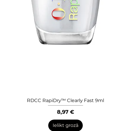
RDCC RapiDry™ Clearly Fast 9ml
Quick View
Price
8,97 €
Ielikt grozā