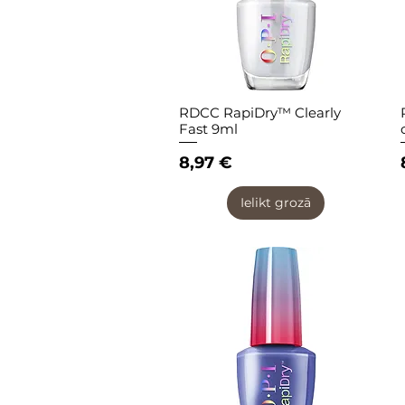
RDCC RapiDry™ Clearly
Quick View
Fast 9ml
Price
8,97 €
Ielikt grozā