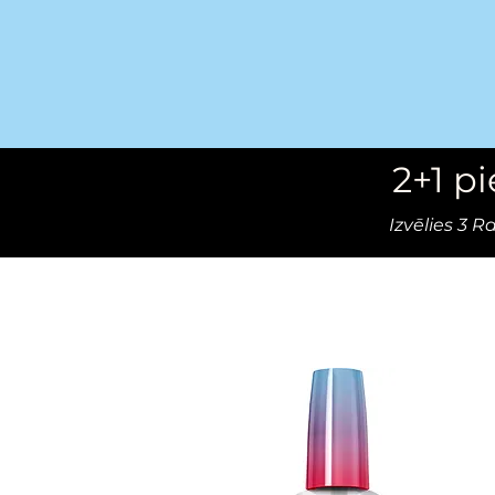
2+1 p
Izvēlies 3 