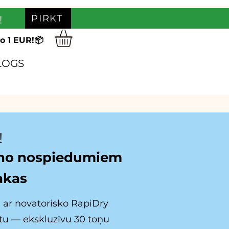
PIRKT
!
o 1 EUR!📦
LOGS
!
 no nospiedumiem
akas
a ar novatorisko RapiDry
tu — ekskluzīvu 30 toņu