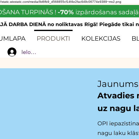
://static.wixstatic.com/media/9d6fb9_d568855cf14f4e2fac649c06774e9389~mv2.png
ŠANA TURPINĀS !
-70%
izpārdošanas sadaļā
Ā DARBA DIENĀ no noliktavas Rīgā! Piegāde tikai n
UMLAPA
PRODUKTI
KOLEKCIJAS
B
Ielogoties
Jaunums
Atvadies
uz nagu l
OPI iepazīstin
nagu laku klās