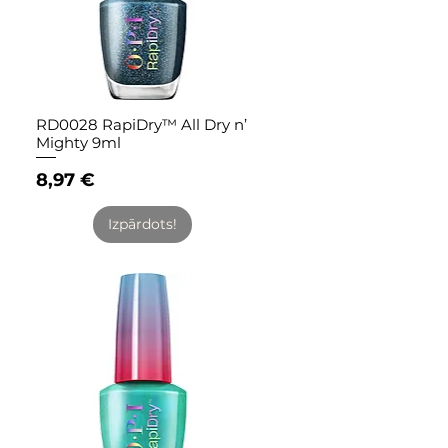
RD0028 RapiDry™ All Dry n’
Quick View
Mighty 9ml
Price
8,97 €
Izpārdots!