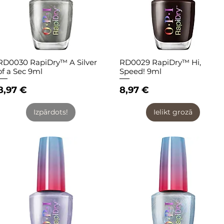
RD0030 RapiDry™ A Silver
RD0029 RapiDry™ Hi,
Quick View
Quick View
of a Sec 9ml
Speed! 9ml
Price
Price
8,97 €
8,97 €
Izpārdots!
Ielikt grozā