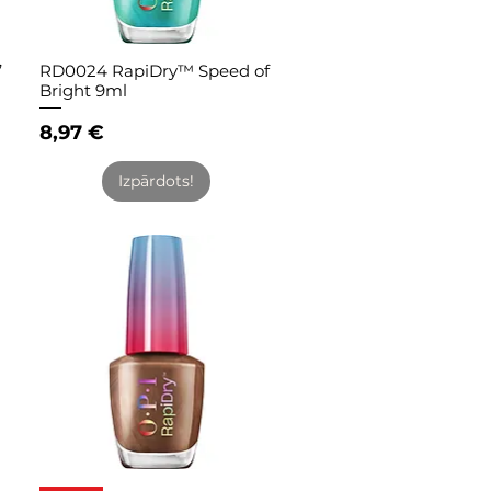
’
RD0024 RapiDry™ Speed of
Quick View
Bright 9ml
Price
8,97 €
Izpārdots!