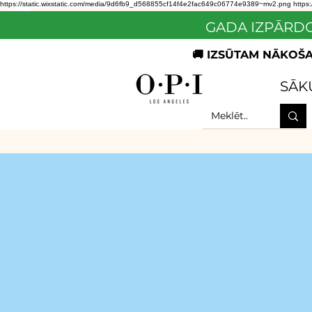
https://static.wixstatic.com/media/9d6fb9_d568855cf14f4e2fac649c06774e9389~mv2.png
https
GADA IZPĀRDO
🚚 IZSŪTAM NĀKOŠAJ
SĀK