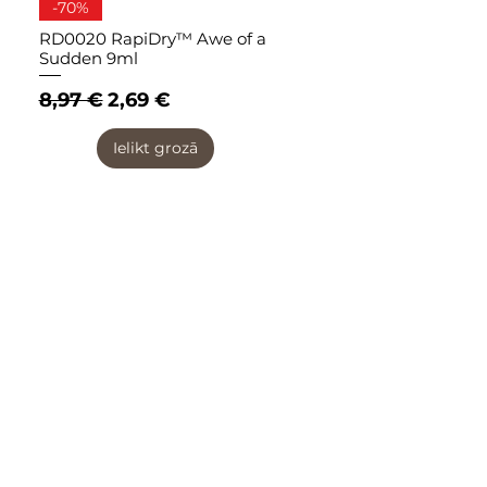
Quick View
-70%
RD0020 RapiDry™ Awe of a
Sudden 9ml
Regular Price
Sale Price
8,97 €
2,69 €
Ielikt grozā