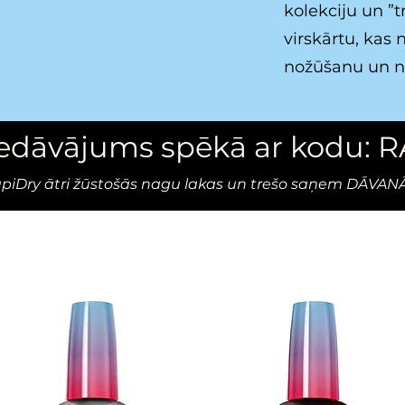
kolekciju un ”t
virskārtu, kas
nožūšanu un n
iedāvājums spēkā ar kodu: 
RapiDry ātri žūstošās nagu lakas un trešo saņem DĀVAN