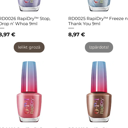
RD0026 RapiDry™ Stop,
RD0025 RapiDry™ Freeze n
Quick View
Quick View
Drop n’ Whoa 9ml
Thank You 9ml
Price
Price
8,97 €
8,97 €
Ielikt grozā
Izpārdots!