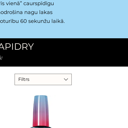
rīs vienā” caurspīdīgu
 nodrošina nagu lakas
oturību 60 sekunžu laikā.
RAPIDRY
Ā!
Filtrs