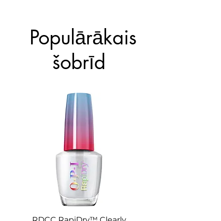
4. Ļauj nožūt.
Populārākais
šobrīd
RDCC RapiDry™ Clearly
RD0023 RapiDry™ 