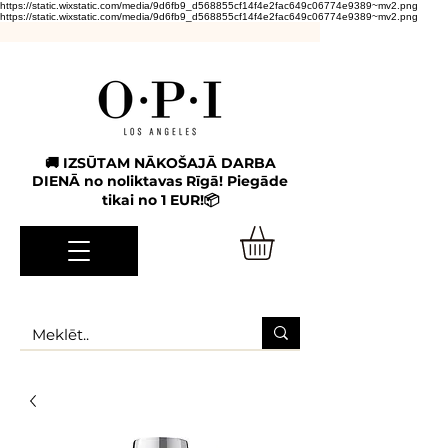
https://static.wixstatic.com/media/9d6fb9_d568855cf14f4e2fac649c06774e9389~mv2.png
https://static.wixstatic.com/media/9d6fb9_d568855cf14f4e2fac649c06774e9389~mv2.png
🚚 IZSŪTAM NĀKOŠAJĀ DARBA
DIENĀ no noliktavas Rīgā! Piegāde
tikai no 1 EUR!📦