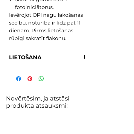
fotoiniciātorus.
Ievērojot OPI nagu lakošanas
secību, noturība ir līdz pat 11
dienām. Pirms lietošanas
rūpīgi sakratīt flakonu.
LIETOŠANA
1. Uzklāj vienu kārtu bāzi PRIMER
lakas ilgnoturībai un bez atlikumu
noņemšanai.
2. Uzklāj divas kārtas ar
pigmentiem bagāto un spīdīgo
Novērtēsim, ja atstāsi
Infinite Shine krāsu pēc izvēles.
produkta atsauksmi:
3. Noslēdz ar vienu spīduma kārtu
Gloss ilgstošam spīdumam, kas
sacietē kā spogulis un atmirdz
dabiskajā apgaismojumā.