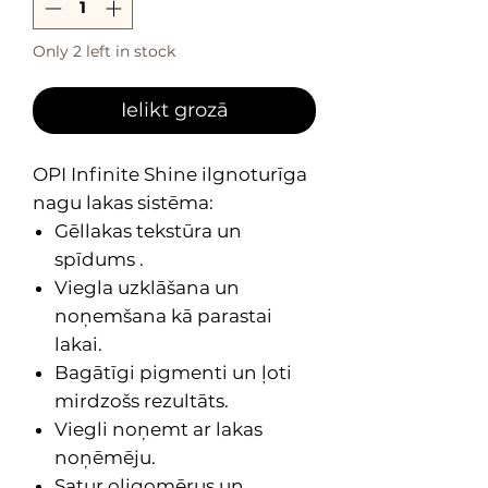
Only 2 left in stock
Ielikt grozā
OPI Infinite Shine ilgnoturīga
nagu lakas sistēma:
Gēllakas tekstūra un
spīdums .
Viegla uzklāšana un
noņemšana kā parastai
lakai.
Bagātīgi pigmenti un ļoti
mirdzošs rezultāts.
Viegli noņemt ar lakas
noņēmēju.
Satur oligomērus un