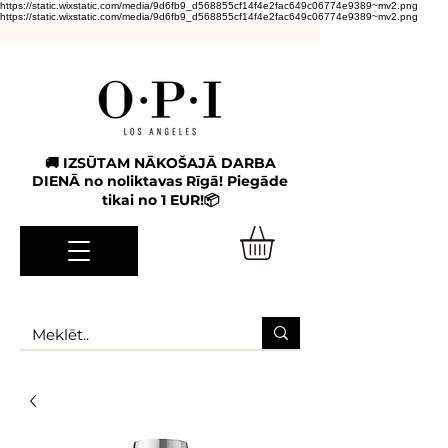
https://static.wixstatic.com/media/9d6fb9_d568855cf14f4e2fac649c06774e9389~mv2.png
https://static.wixstatic.com/media/9d6fb9_d568855cf14f4e2fac649c06774e9389~mv2.png
🚚 IZSŪTAM NĀKOŠAJĀ DARBA
DIENĀ no noliktavas Rīgā! Piegāde
tikai no 1 EUR!📦