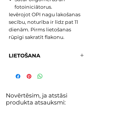
fotoiniciātorus.
Ievērojot OPI nagu lakošanas
secību, noturība ir līdz pat 11
dienām. Pirms lietošanas
rūpīgi sakratīt flakonu.
LIETOŠANA
1. Uzklāj vienu kārtu bāzi PRIMER
lakas ilgnoturībai un bez atlikumu
noņemšanai.
2. Uzklāj divas kārtas ar
pigmentiem bagāto un spīdīgo
Novērtēsim, ja atstāsi
Infinite Shine krāsu pēc izvēles.
produkta atsauksmi:
3. Noslēdz ar vienu spīduma kārtu
Gloss ilgstošam spīdumam, kas
sacietē kā spogulis un atmirdz
dabiskajā apgaismojumā.