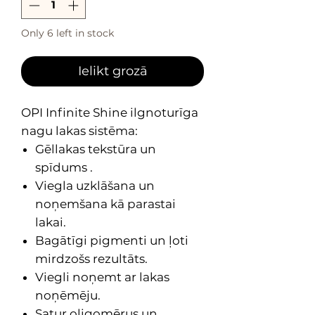
Only 6 left in stock
Ielikt grozā
OPI Infinite Shine ilgnoturīga
nagu lakas sistēma:
Gēllakas tekstūra un
spīdums .
Viegla uzklāšana un
noņemšana kā parastai
lakai.
Bagātīgi pigmenti un ļoti
mirdzošs rezultāts.
Viegli noņemt ar lakas
noņēmēju.
Satur oligomērus un