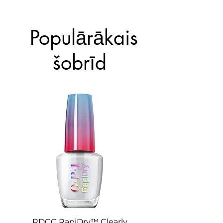
4. Ļauj nožūt.
Populārākais
šobrīd
RDCC RapiDry™ Clearly
RD0023 RapiDry™ 