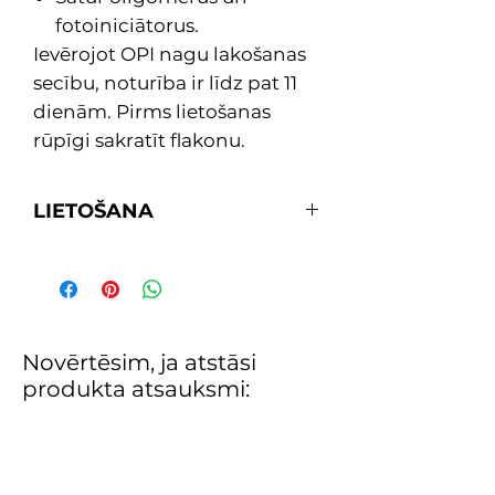
fotoiniciātorus.
Ievērojot OPI nagu lakošanas
secību, noturība ir līdz pat 11
dienām. Pirms lietošanas
rūpīgi sakratīt flakonu.
LIETOŠANA
1. Uzklāj vienu kārtu bāzi PRIMER
lakas ilgnoturībai un bez atlikumu
noņemšanai.
2. Uzklāj divas kārtas ar
pigmentiem bagāto un spīdīgo
Novērtēsim, ja atstāsi
Infinite Shine krāsu pēc izvēles.
produkta atsauksmi:
3. Noslēdz ar vienu spīduma kārtu
Gloss ilgstošam spīdumam, kas
sacietē kā spogulis un atmirdz
dabiskajā apgaismojumā.