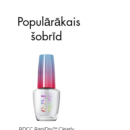
4. Ļauj nožūt.
Populārākais
šobrīd
RDCC RapiDry™ Clearly
RD0023 RapiDry™ 