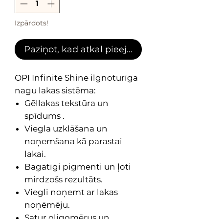
Izpārdots!
Paziņot, kad atkal pieejams
OPI Infinite Shine ilgnoturīga
nagu lakas sistēma:
Gēllakas tekstūra un
spīdums .
Viegla uzklāšana un
noņemšana kā parastai
lakai.
Bagātīgi pigmenti un ļoti
mirdzošs rezultāts.
Viegli noņemt ar lakas
noņēmēju.
Satur oligomērus un