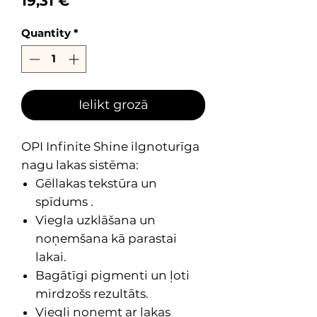
Price
19,31 €
Quantity
*
Ielikt grozā
OPI Infinite Shine ilgnoturīga
nagu lakas sistēma:
Gēllakas tekstūra un
spīdums .
Viegla uzklāšana un
noņemšana kā parastai
lakai.
Bagātīgi pigmenti un ļoti
mirdzošs rezultāts.
Viegli noņemt ar lakas