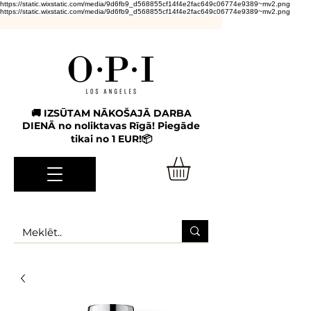
https://static.wixstatic.com/media/9d6fb9_d568855cf14f4e2fac649c06774e9389~mv2.png
https://static.wixstatic.com/media/9d6fb9_d568855cf14f4e2fac649c06774e9389~mv2.png
🚚 IZSŪTAM NĀKOŠAJĀ DARBA
DIENĀ no noliktavas Rīgā! Piegāde
tikai no 1 EUR!📦