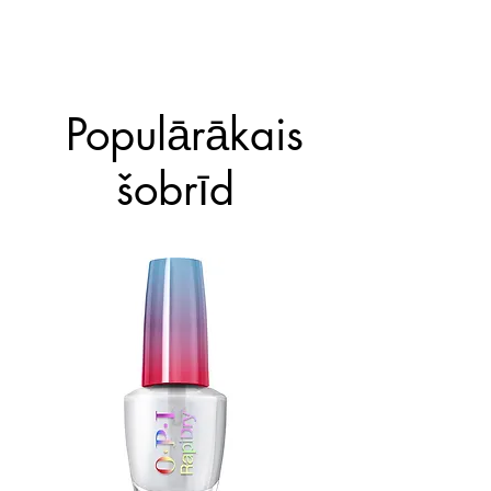
sacietē kā spogulis un atmirdz
dabiskajā apgaismojumā.
4. Ļauj nožūt.
Populārākais
šobrīd