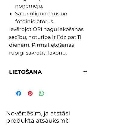
noņēmēju.
Satur oligomērus un
fotoiniciātorus.
Ievērojot OPI nagu lakošanas
secību, noturība ir līdz pat 11
dienām. Pirms lietošanas
rūpīgi sakratīt flakonu.
LIETOŠANA
1. Uzklāj vienu kārtu bāzi PRIMER
lakas ilgnoturībai un bez atlikumu
noņemšanai.
2. Uzklāj divas kārtas ar
pigmentiem bagāto un spīdīgo
Novērtēsim, ja atstāsi
Infinite Shine krāsu pēc izvēles.
produkta atsauksmi:
3. Noslēdz ar vienu spīduma kārtu
Gloss ilgstošam spīdumam, kas