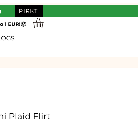
PIRKT
!
o 1 EUR!📦
LOGS
i Plaid Flirt