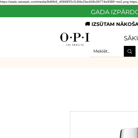
https://static.wixstatic.com/media/9d6fb9_d568855cf14f4e2fac649c06774e9389~mv2.png
https
GADA IZPĀRDO
🚚 IZSŪTAM NĀKOŠAJ
SĀK