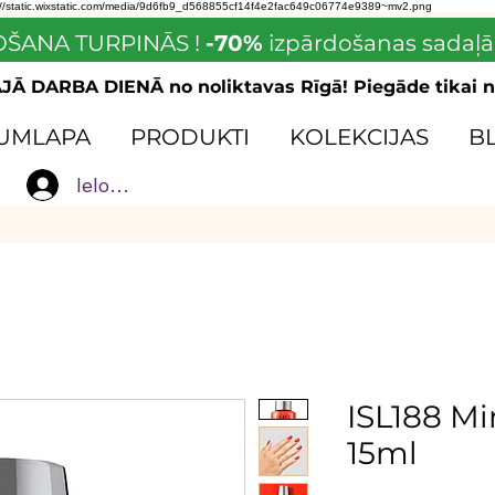
://static.wixstatic.com/media/9d6fb9_d568855cf14f4e2fac649c06774e9389~mv2.png
ŠANA TURPINĀS !
-70%
izpārdošanas sadaļā
Ā DARBA DIENĀ no noliktavas Rīgā! Piegāde tikai n
UMLAPA
PRODUKTI
KOLEKCIJAS
B
Ielogoties
ISL188 Min
15ml