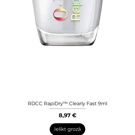
RDCC RapiDry™ Clearly Fast 9ml
Quick View
Price
8,97 €
Ielikt grozā