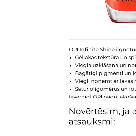
OPI Infinite Shine ilgnot
Gēllakas tekstūra un sp
Viegla uzklāšana un no
Bagātīgi pigmenti un ļo
Viegli noņemt ar lakas
Satur oligomērus un fot
Ievērojot OPI nagu lakošana
dienām. Pirms lietošanas r
Novērtēsim, ja 
atsauksmi: