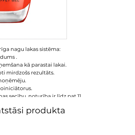
4. Ļauj nožūt.
urīga nagu lakas sistēma:
īdums .
ņemšana kā parastai lakai.
ti mirdzošs rezultāts.
 noņēmēju.
oiniciātorus.
s secību, noturība ir līdz pat 11
ūpīgi sakratīt flakonu.
atstāsi produkta