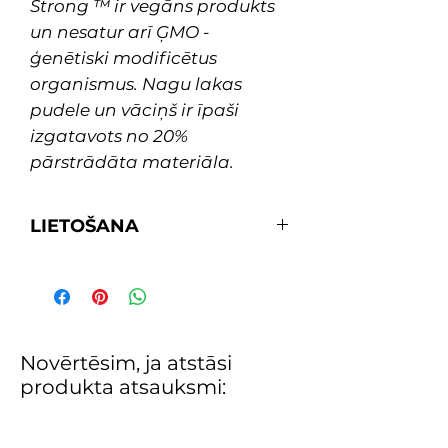
Strong ™ ir vegāns produkts
un nesatur arī ĢMO -
ģenētiski modificētus
organismus. Nagu lakas
pudele un vāciņš ir īpaši
izgatavots no 20%
pārstrādāta materiāla.
LIETOŠANA
1. Pareizi sagatavo nagus, lai
nodrošinātu dabiskās izcelsmes
nagu lakas saķeri ar nagiem.
2. Pirms nagu lakas uzklāšanas
rūpīgi sakrati flakonu, lai dabiskās
Novērtēsim, ja atstāsi
izcelsmes pigmenti pareizi
produkta atsauksmi:
sajauktos (tas palīdzēs izvairīties
no svītrām).
3. Uzklāj izvēlētā toņa 2 nagu lakas