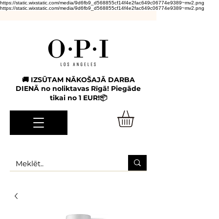
https://static.wixstatic.com/media/9d6fb9_d568855cf14f4e2fac649c06774e9389~mv2.png
https://static.wixstatic.com/media/9d6fb9_d568855cf14f4e2fac649c06774e9389~mv2.png
🚚 IZSŪTAM NĀKOŠAJĀ DARBA
DIENĀ no noliktavas Rīgā! Piegāde
tikai no 1 EUR!📦