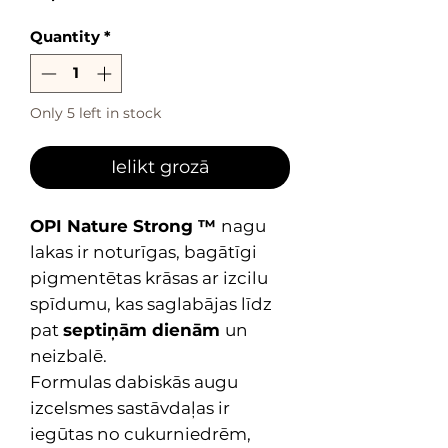
Quantity
*
Only 5 left in stock
Ielikt grozā
OPI Nature Strong ™
nagu
lakas ir noturīgas, bagātīgi
pigmentētas krāsas ar izcilu
spīdumu, kas saglabājas līdz
pat
septiņām dienām
un
neizbalē.
Formulas dabiskās augu
izcelsmes sastāvdaļas ir
iegūtas no cukurniedrēm,