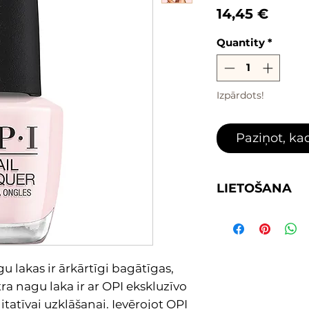
Price
14,45 €
Quantity
*
Izpārdots!
Paziņot, ka
LIETOŠANA
1. Uzklāj 1 kārtu 
bāzi dabīgiem n
2. Uzklāj izvēlētā
klasisko nagu lak
 lakas ir ārkārtīgi bagātīgas,
3. Uzklāj virskārtu
ra nagu laka ir ar OPI ekskluzīvo
matēto
tatīvai uzklāšanai. Ievērojot OPI
4. Ļauj nagiem n