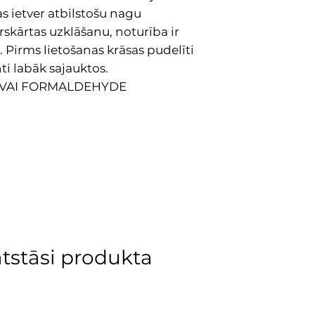
s ietver atbilstošu nagu
skārtas uzklāšanu, noturība ir
 Pirms lietošanas krāsas pudelīti
ti labāk sajauktos.
 VAI FORMALDEHYDE
atstāsi produkta