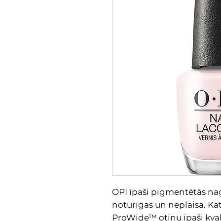
OPI īpaši pigmentētās nagu
noturīgas un neplaisā. Kat
ProWide™ otiņu īpaši kvali