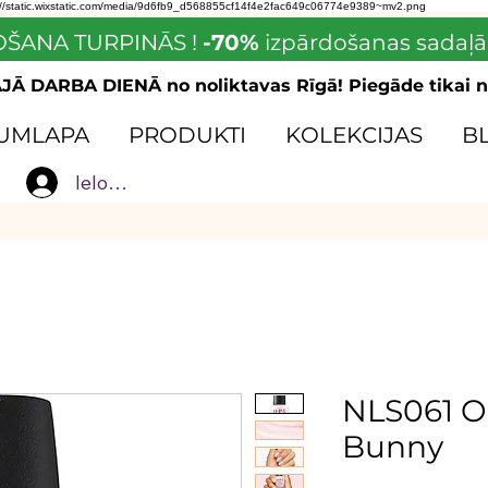
://static.wixstatic.com/media/9d6fb9_d568855cf14f4e2fac649c06774e9389~mv2.png
ŠANA TURPINĀS !
-70%
izpārdošanas sadaļā
Ā DARBA DIENĀ no noliktavas Rīgā! Piegāde tikai n
UMLAPA
PRODUKTI
KOLEKCIJAS
B
Ielogoties
NLS061 O
Bunny