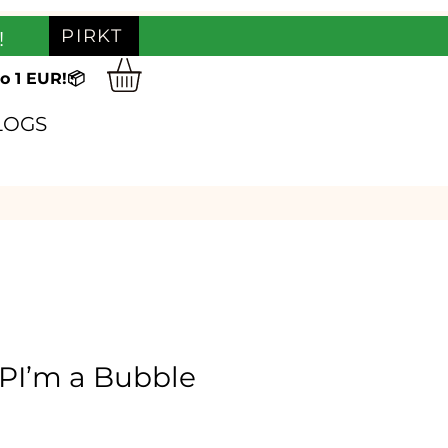
PIRKT
!
o 1 EUR!📦
LOGS
PI’m a ​Bubble