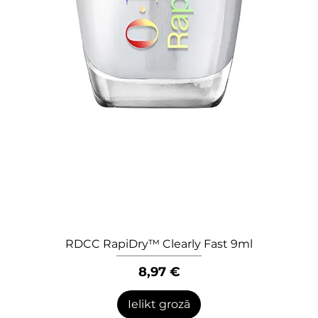
RDCC RapiDry™ Clearly Fast 9ml
Quick View
Price
8,97 €
Ielikt grozā