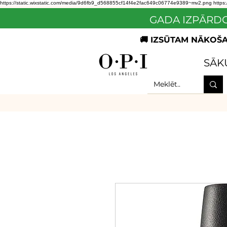
https://static.wixstatic.com/media/9d6fb9_d568855cf14f4e2fac649c06774e9389~mv2.png
https
GADA IZPĀRDO
🚚 IZSŪTAM NĀKOŠAJ
SĀK