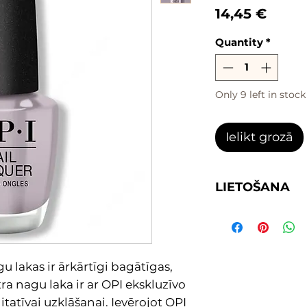
Price
14,45 €
Quantity
*
Only 9 left in stock
Ielikt grozā
LIETOŠANA
1. Uzklāj 1 kārtu 
bāzi dabīgiem n
2. Uzklāj izvēlētā
klasisko nagu lak
 lakas ir ārkārtīgi bagātīgas,
3. Uzklāj virskārtu
ra nagu laka ir ar OPI ekskluzīvo
matēto
tatīvai uzklāšanai. Ievērojot OPI
4. Ļauj nagiem n