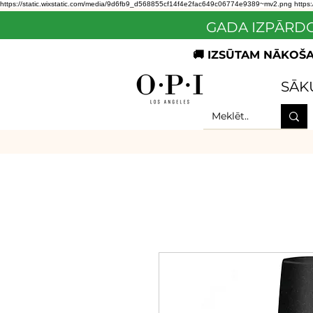
https://static.wixstatic.com/media/9d6fb9_d568855cf14f4e2fac649c06774e9389~mv2.png
https
GADA IZPĀRDO
🚚 IZSŪTAM NĀKOŠAJ
SĀK