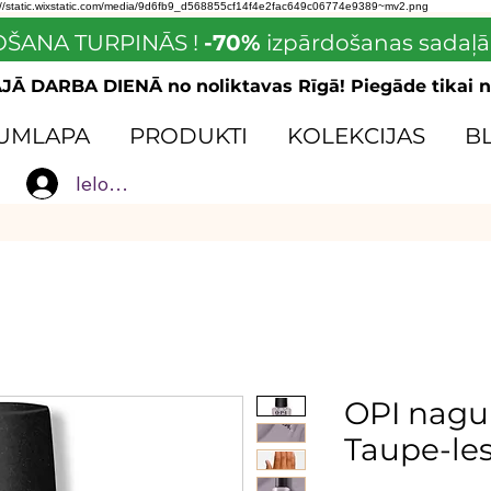
://static.wixstatic.com/media/9d6fb9_d568855cf14f4e2fac649c06774e9389~mv2.png
ŠANA TURPINĀS !
-70%
izpārdošanas sadaļā
Ā DARBA DIENĀ no noliktavas Rīgā! Piegāde tikai n
UMLAPA
PRODUKTI
KOLEKCIJAS
B
Ielogoties
OPI nagu
Taupe-le