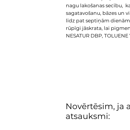
nagu lakošanas secību, ka
sagatavošanu, bāzes un vir
līdz pat septiņām dienām.
rūpīgi jāskrata, lai pigmen
NESATUR DBP, TOLUENE
Novērtēsim, ja 
atsauksmi: