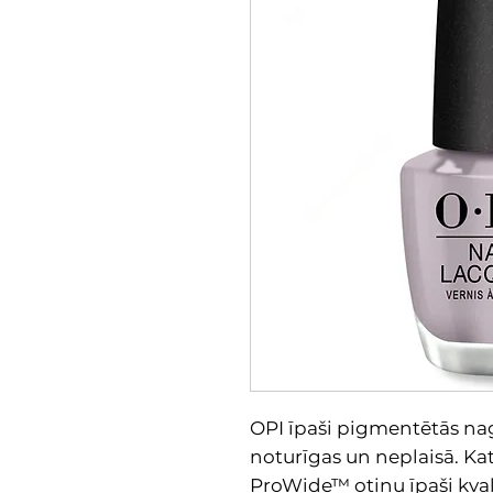
OPI īpaši pigmentētās nagu
noturīgas un neplaisā. Kat
ProWide™ otiņu īpaši kvali