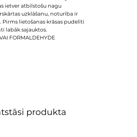
s ietver atbilstošu nagu
skārtas uzklāšanu, noturība ir
 Pirms lietošanas krāsas pudelīti
ti labāk sajauktos.
 VAI FORMALDEHYDE
atstāsi produkta