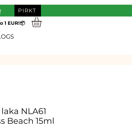
PIRKT
!
o 1 EUR!📦
LOGS
 laka NLA61
ss Beach 15ml