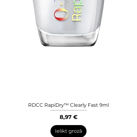
RDCC RapiDry™ Clearly Fast 9ml
Quick View
Price
8,97 €
Ielikt grozā