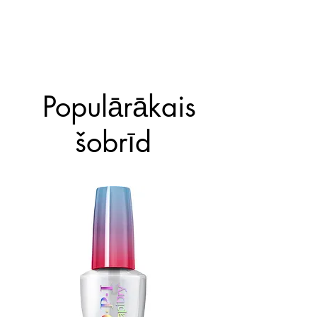
Clearly Fast kā aizsargājošu
bāzes kārtu un spīdumu
palielinošu virskārtu.
Populārākais
šobrīd