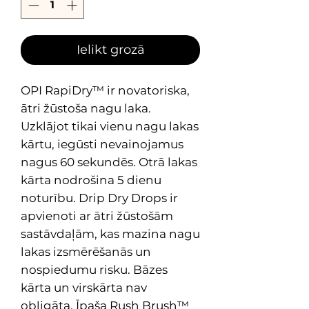
Ielikt grozā
OPI RapiDry™ ir novatoriska,
ātri žūstoša nagu laka.
Uzklājot tikai vienu nagu lakas
kārtu, iegūsti nevainojamus
nagus 60 sekundēs. Otrā lakas
kārta nodrošina 5 dienu
noturību. Drip Dry Drops ir
apvienoti ar ātri žūstošām
sastāvdaļām, kas mazina nagu
lakas izsmērēšanās un
nospiedumu risku. Bāzes
kārta un virskārta nav
obligāta. Īpaša Rush Brush™