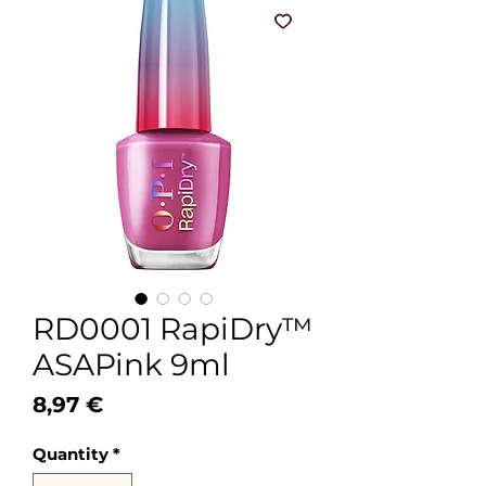
RD0001 RapiDry™
ASAPink 9ml
Price
8,97 €
Quantity
*