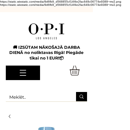
https://static.wixstatic.com/media/9d6fb9_d568855cf14f4e2fac649c06774e9389~mv2.png
https://static.wixstatic.com/media/9d6fb9_d568855cf14f4e2fac649c06774e9389~mv2.png
🚚 IZSŪTAM NĀKOŠAJĀ DARBA
DIENĀ no noliktavas Rīgā! Piegāde
tikai no 1 EUR!📦