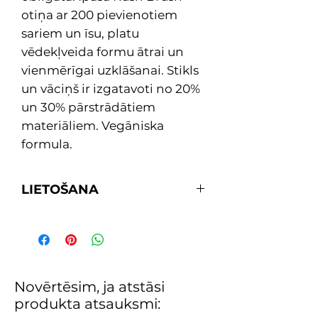
otiņa ar 200 pievienotiem
sariem un īsu, platu
vēdekļveida formu ātrai un
vienmērīgai uzklāšanai. Stikls
un vāciņš ir izgatavoti no 20%
un 30% pārstrādātiem
materiāliem. Vegāniska
formula.
LIETOŠANA
Pareizi sagatavo nagus un
kutikulas optimālai saķerei.
Rūpīgi sakrati nagu laku, lai
kārtīgi sajauktu sastāvdaļas.
Uzklāj 1 plānu RapiDry™ nagu
Novērtēsim, ja atstāsi
lakas kārtu un nosedziet brīvo
produkta atsauksmi:
naga malu.
PADOMS! Izmanto