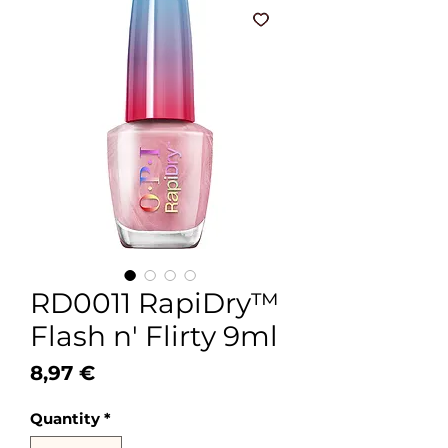
RD0011 RapiDry™
Flash n' Flirty 9ml
Price
8,97 €
Quantity
*