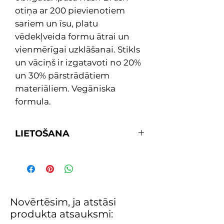
otiņa ar 200 pievienotiem
sariem un īsu, platu
vēdekļveida formu ātrai un
vienmērīgai uzklāšanai. Stikls
un vāciņš ir izgatavoti no 20%
un 30% pārstrādātiem
materiāliem. Vegāniska
formula.
LIETOŠANA
Pareizi sagatavo nagus un
kutikulas optimālai saķerei.
Rūpīgi sakrati nagu laku, lai
kārtīgi sajauktu sastāvdaļas.
Uzklāj 1 plānu RapiDry™ nagu
Novērtēsim, ja atstāsi
lakas kārtu un nosedziet brīvo
produkta atsauksmi:
naga malu.
PADOMS! Izmanto