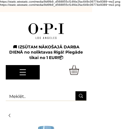
https://static.wixstatic.com/media/9d6fb9_d568855cf14f4e2fac649c06774e9389~mv2.png
https://static.wixstatic.com/media/9d6fb9_d568855cf14f4e2fac649c06774e9389~mv2.png
🚚 IZSŪTAM NĀKOŠAJĀ DARBA
DIENĀ no noliktavas Rīgā! Piegāde
tikai no 1 EUR!📦