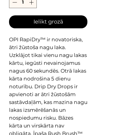
Ielikt grozā
OPI RapiDry™ ir novatoriska,
ātri žūstoša nagu laka.
Uzklājot tikai vienu nagu lakas
kārtu, iegūsti nevainojamus
nagus 60 sekundēs. Otrā lakas
kārta nodrošina 5 dienu
noturību. Drip Dry Drops ir
apvienoti ar ātri žūstošām
sastāvdaļām, kas mazina nagu
lakas izsmērēšanās un
nospiedumu risku. Bāzes
kārta un virskārta nav
obligāta. Īpaša Rush Brush™