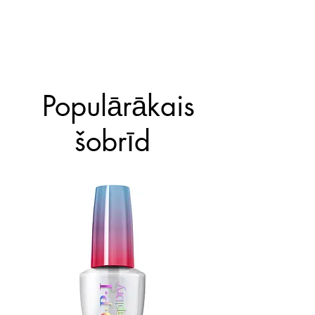
Clearly Fast kā aizsargājošu
bāzes kārtu un spīdumu
palielinošu virskārtu.
Populārākais
šobrīd