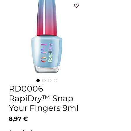
RD0006
RapiDry™ Snap
Your Fingers 9ml
Price
8,97 €