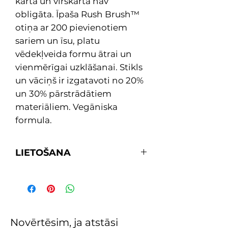
kārta un virskārta nav
obligāta. Īpaša Rush Brush™
otiņa ar 200 pievienotiem
sariem un īsu, platu
vēdekļveida formu ātrai un
vienmērīgai uzklāšanai. Stikls
un vāciņš ir izgatavoti no 20%
un 30% pārstrādātiem
materiāliem. Vegāniska
formula.
LIETOŠANA
Pareizi sagatavo nagus un
kutikulas optimālai saķerei.
Rūpīgi sakrati nagu laku, lai
kārtīgi sajauktu sastāvdaļas.
Uzklāj 1 plānu RapiDry™ nagu
Novērtēsim, ja atstāsi
lakas kārtu un nosedziet brīvo