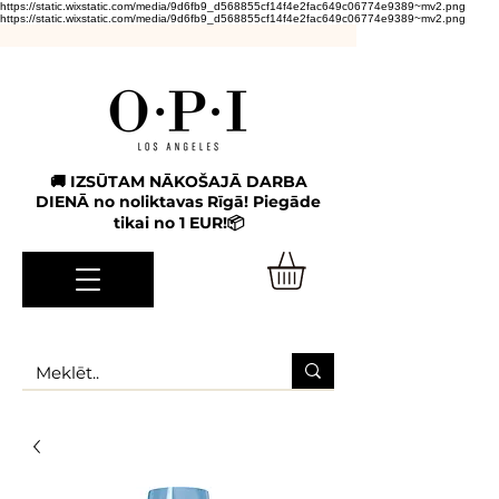
https://static.wixstatic.com/media/9d6fb9_d568855cf14f4e2fac649c06774e9389~mv2.png
https://static.wixstatic.com/media/9d6fb9_d568855cf14f4e2fac649c06774e9389~mv2.png
🚚 IZSŪTAM NĀKOŠAJĀ DARBA
DIENĀ no noliktavas Rīgā! Piegāde
tikai no 1 EUR!📦