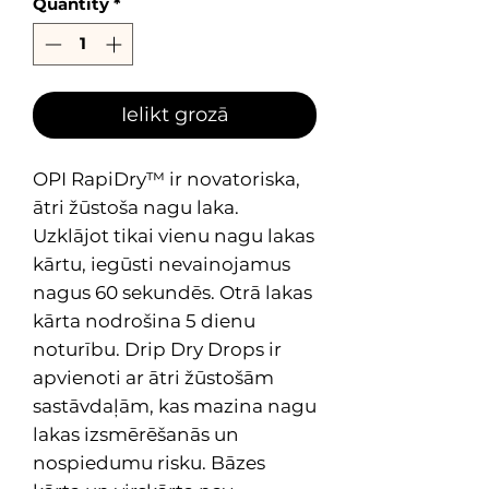
Quantity
*
Ielikt grozā
OPI RapiDry™ ir novatoriska,
ātri žūstoša nagu laka.
Uzklājot tikai vienu nagu lakas
kārtu, iegūsti nevainojamus
nagus 60 sekundēs. Otrā lakas
kārta nodrošina 5 dienu
noturību. Drip Dry Drops ir
apvienoti ar ātri žūstošām
sastāvdaļām, kas mazina nagu
lakas izsmērēšanās un
nospiedumu risku. Bāzes