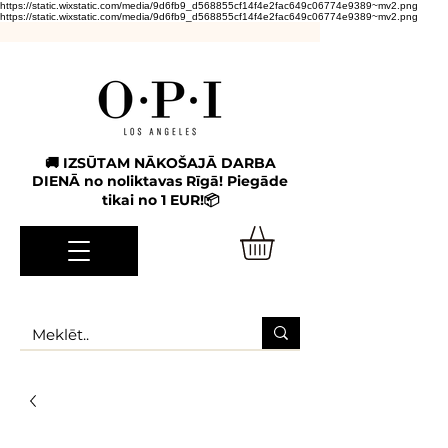
https://static.wixstatic.com/media/9d6fb9_d568855cf14f4e2fac649c06774e9389~mv2.png
https://static.wixstatic.com/media/9d6fb9_d568855cf14f4e2fac649c06774e9389~mv2.png
🚚 IZSŪTAM NĀKOŠAJĀ DARBA
DIENĀ no noliktavas Rīgā! Piegāde
tikai no 1 EUR!📦