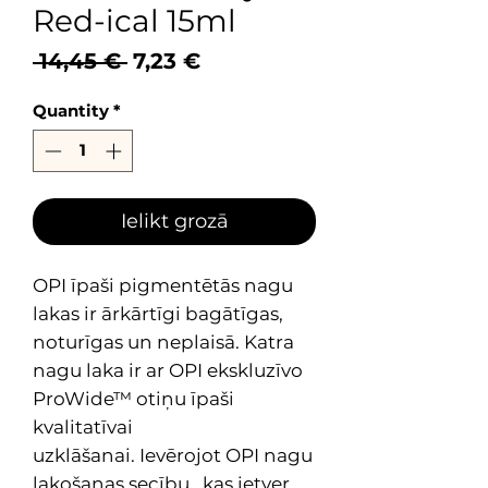
Red-ical 15ml
Regular
Sale
 14,45 € 
7,23 €
Price
Price
Quantity
*
Ielikt grozā
OPI īpaši pigmentētās nagu
lakas ir ārkārtīgi bagātīgas,
noturīgas un neplaisā. Katra
nagu laka ir ar OPI ekskluzīvo
ProWide™ otiņu īpaši
kvalitatīvai
uzklāšanai. Ievērojot OPI nagu
lakošanas secību, kas ietver