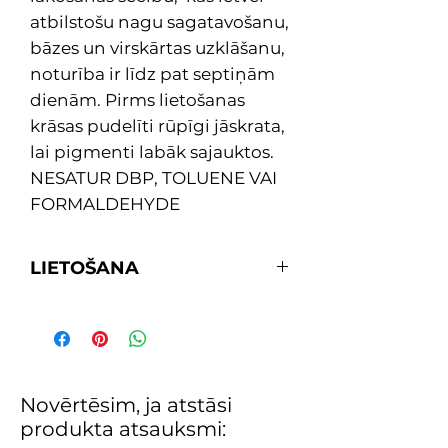
atbilstošu nagu sagatavošanu,
bāzes un virskārtas uzklāšanu,
noturība ir līdz pat septiņām
dienām. Pirms lietošanas
krāsas pudelīti rūpīgi jāskrata,
lai pigmenti labāk sajauktos.
NESATUR DBP, TOLUENE VAI
FORMALDEHYDE
LIETOŠANA
1. Uzklāj 1 kārtu OPI Natural Nail
Base Coat bāzi dabīgiem nagiem
2. Uzklāj izvēlētā toņa 2 kārtas OPI
klasisko nagu laku
3. Uzklāj virskārtu pēc izvēles -
Novērtēsim, ja atstāsi
klasisko vai matēto
produkta atsauksmi:
4. Ļauj nagiem nožūt