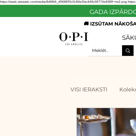
https://static.wixstatic.com/media/9d6fb9_d568855cf14f4e2fac649c06774e9389~mv2.png
https
GADA IZPĀRDO
🚚 IZSŪTAM NĀKOŠAJ
SĀK
VISI IERAKSTI
Kolekc
PAR OPI
OPI pa