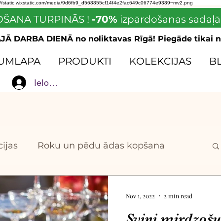
://static.wixstatic.com/media/9d6fb9_d568855cf14f4e2fac649c06774e9389~mv2.png
ŠANA TURPINĀS !
-70%
izpārdošanas sadaļā
Ā DARBA DIENĀ no noliktavas Rīgā! Piegāde tikai n
UMLAPA
PRODUKTI
KOLEKCIJAS
B
Ielogoties
ijas
Roku un pēdu ādas kopšana
domi un ieteikumi
Nov 1, 2022
2 min read
Svini mirdzošu