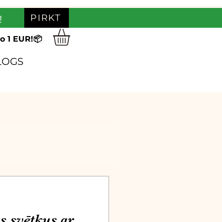
PIRKT
!
o 1 EUR!📦
LOGS
Log in / Sign up
s svētkus ar