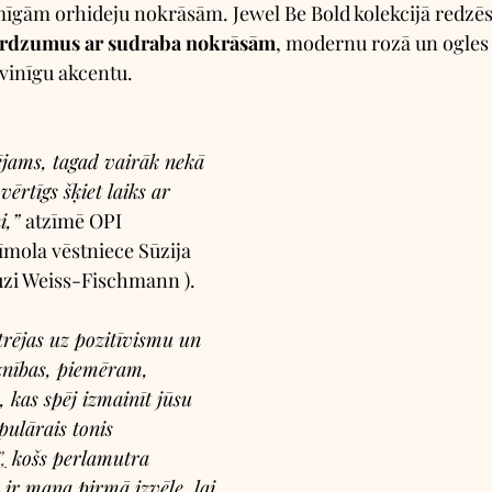
gām orhideju nokrāsām. Jewel Be Bold kolekcijā redzēsi
mirdzumus ar sudraba nokrāsām
, modernu rozā un ogles 
vinīgu akcentu.
ējams, tagad vairāk nekā 
vērtīgs šķiet laiks ar 
,” 
atzīmē OPI 
īmola vēstniece Sūzija 
uzi Weiss-Fischmann ).
trējas uz pozitīvismu un 
znības, piemēram, 
 kas spēj izmainīt jūsu 
pulārais tonis 
,
 košs perlamutra 
 ir mana pirmā izvēle, lai 