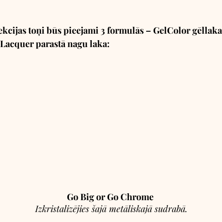
kcijas toņi būs pieejami 3 formulās – GelColor gēllaka,
 Lacquer parastā nagu laka:
Go Big or Go Chrome
 Izkristalizējies šajā metāliskajā sudrabā.