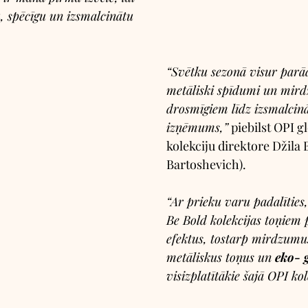
, spēcīgu un izsmalcinātu 
“Svētku sezonā visur parādā
metāliski spīdumi un mird
drosmīgiem līdz izsmalcin
izņēmums,”
 piebilst OPI g
kolekciju direktore Džila B
Bartoshevich). 
“Ar prieku varu padalīties,
Be Bold kolekcijas toņiem 
efektus, tostarp mirdzumus
metāliskus toņus un 
eko- g
visizplatītākie šajā OPI kol