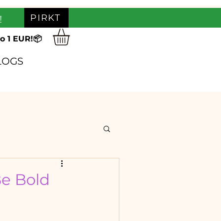
PIRKT
!
o 1 EUR!📦
LOGS
Be Bold