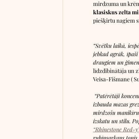
mirdzuma un krēmī
klasiskus zelta 
piešķirtu nagiem s
“Svētku laikā, iesp
jebkad agrāk, īpaši 
draugiem un ģimeni
līdzdibinātāja un z
Veisa-Fišmane ( S
“Patērētāji koncen
izbauda mazas gre
mirdzošu manikīru,
izskatu un stilu. Po
“Rhinestone Red-y”
rubīnsarkans tonis,