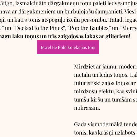
gātīgo, izsmalcināto dārgakmeņu toņu paleti iedvesmojus
nava ar dārgakmeņiem un burbuļojošu šampanieti. Viesi ir
ņi, un katrs tonis atspoguļo izcilu personību. Tātad, iegād
 un “Decked to the Pines”, “Pop the Baubles” un “Merry 
nagu laku toņus un trīs zaigojošas lakas ar gliteriem!
Jewel Be Bold kolekcijas toņi
Mirdziet ar jaunu, modern
metālu un ledus toņos. La
futūristiski zaļos toņos a
mirdzošu efektu, kas svinī
tumšu ķiršu un tumšām s
nokrāsām. 
Gada vismodernākā tenden
tonis, kas krāšņi uzlabots 