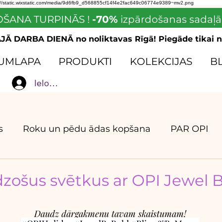
://static.wixstatic.com/media/9d6fb9_d568855cf14f4e2fac649c06774e9389~mv2.png
ŠANA TURPINĀS !
-70%
izpārdošanas sadaļā
Ā DARBA DIENĀ no noliktavas Rīgā! Piegāde tikai n
UMLAPA
PRODUKTI
KOLEKCIJAS
B
Ielogoties
s
Roku un pēdu ādas kopšana
PAR OPI
umi
dzošus svētkus ar OPI Jewel 
Daudz dārgakmeņu tavam skaistumam!