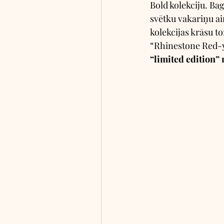
Bold kolekciju. Ba
svētku vakariņu ai
kolekcijas krāsu to
“Rhinestone Red-y”
“limited edition” 