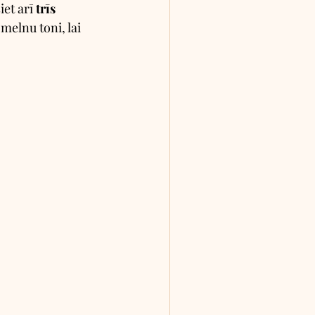
et arī
 trīs 
melnu toni, lai 