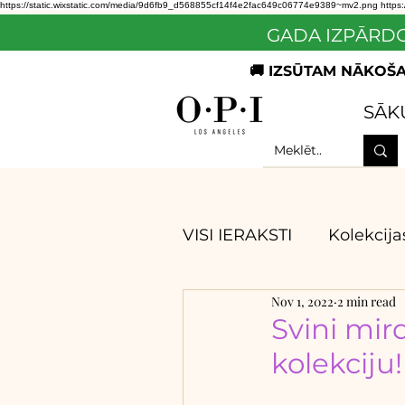
https://static.wixstatic.com/media/9d6fb9_d568855cf14f4e2fac649c06774e9389~mv2.png
https
GADA IZPĀRDO
🚚 IZSŪTAM NĀKOŠAJ
SĀK
VISI IERAKSTI
Kolekcija
Nov 1, 2022
2 min read
OPI padomi un ieteik
Svini mir
kolekciju!