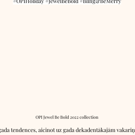
#OPIHoliday
#JewelBeBold
#Bling
&BeMerry
OPI Jewel Be Bold 2022 collection
gada tendences, aicinot uz gada dekadentākajām vakariņ