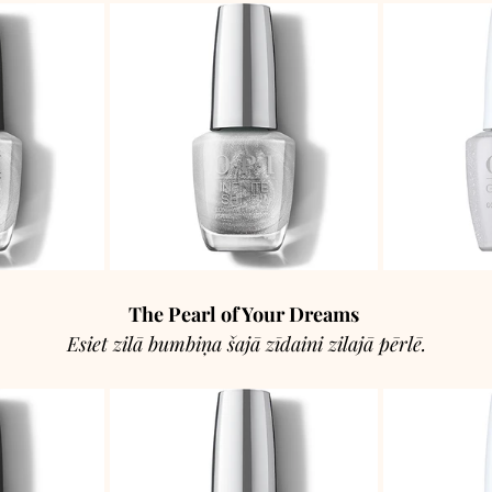
The Pearl of Your Dreams
 Esiet zilā bumbiņa šajā zīdaini zilajā pērlē.