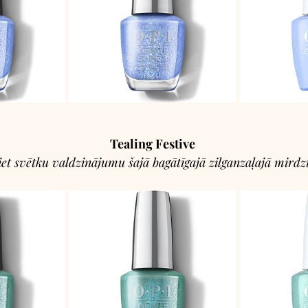
Tealing Festive
tiet svētku valdzinājumu šajā bagātīgajā zilganzaļajā mird