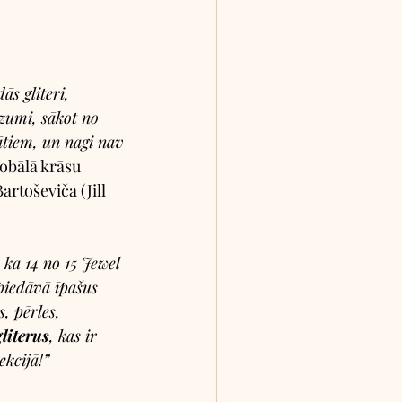
s gliteri, 
zumi, sākot no 
ātiem, un nagi nav 
lobālā krāsu 
artoševiča (Jill 
 ka 14 no 15 Jewel 
piedāvā īpašus 
, pērles, 
literus
, kas ir 
ekcijā!” 