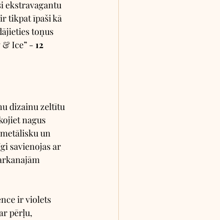
i ekstravagantu 
 tikpat īpaši kā 
ājieties toņus 
& Ice” - 
12 
u dizainu zeltītu 
kojiet nagus 
r metālisku un 
gi savienojas ar 
arkanajām 
ce ir violets 
ar pērļu, 